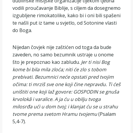
dublinske misijske organizacije tijekom tjedna
vodili proučavanje Biblije, s ciljem da dosegnemo
izgubljene rimokatolike, kako bi i oni bili spašeni
te našli put iz tame u svjetlo, od Sotonine vlasti
do Boga.
Nijedan čovjek nije zaštićen od toga da bude
zaveden, no samo bezumnik ustraje u onome
što je prepoznao kao zabludu.
Jer ti nisi Bog
kome bi bila mila zloća; niti će zlo s tobom
prebivati. Bezumnici neće opstati pred tvojim
očima: ti mrziš sve one koji čine nepravdu. Ti ćeš
uništiti one koji laž govore: GOSPODIN se gnuša
krvolokâ i varalice. A ja ću u obilju tvoga
milosrđa ući u dom tvoj; i klanjat ću se u strahu
tvome prema svetom Hramu tvojemu
(Psalam
5,4-7).