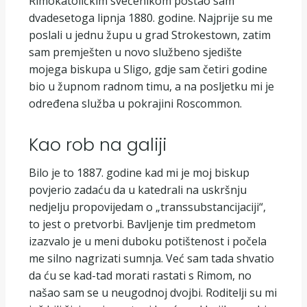
Rimokatoličkim svećenikom postao sam
dvadesetoga lipnja 1880. godine. Najprije su me
poslali u jednu župu u grad Strokestown, zatim
sam premješten u novo službeno sjedište
mojega biskupa u Sligo, gdje sam četiri godine
bio u župnom radnom timu, a na posljetku mi je
određena služba u pokrajini Roscommon.
Kao rob na galiji
Bilo je to 1887. godine kad mi je moj biskup
povjerio zadaću da u katedrali na uskršnju
nedjelju propovijedam o „transsubstancijaciji“,
to jest o pretvorbi. Bavljenje tim predmetom
izazvalo je u meni duboku potištenost i počela
me silno nagrizati sumnja. Već sam tada shvatio
da ću se kad-tad morati rastati s Rimom, no
našao sam se u neugodnoj dvojbi. Roditelji su mi