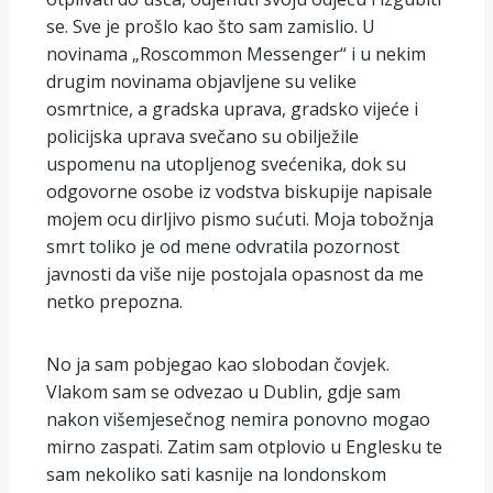
se. Sve je prošlo kao što sam zamislio. U
novinama „Roscommon Messenger“ i u nekim
drugim novinama objavljene su velike
osmrtnice, a gradska uprava, gradsko vijeće i
policijska uprava svečano su obilježile
uspomenu na utopljenog svećenika, dok su
odgovorne osobe iz vodstva biskupije napisale
mojem ocu dirljivo pismo sućuti. Moja tobožnja
smrt toliko je od mene odvratila pozornost
javnosti da više nije postojala opasnost da me
netko prepozna.
No ja sam pobjegao kao slobodan čovjek.
Vlakom sam se odvezao u Dublin, gdje sam
nakon višemjesečnog nemira ponovno mogao
mirno zaspati. Zatim sam otplovio u Englesku te
sam nekoliko sati kasnije na londonskom