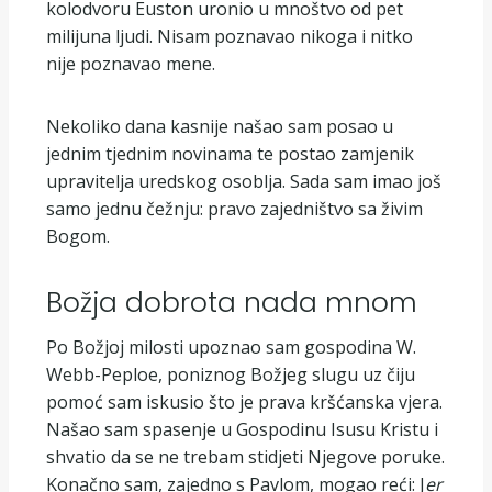
kolodvoru Euston uronio u mnoštvo od pet
milijuna ljudi. Nisam poznavao nikoga i nitko
nije poznavao mene.
Nekoliko dana kasnije našao sam posao u
jednim tjednim novinama te postao zamjenik
upravitelja uredskog osoblja. Sada sam imao još
samo jednu čežnju: pravo zajedništvo sa živim
Bogom.
Božja dobrota nada mnom
Po Božjoj milosti upoznao sam gospodina W.
Webb-Peploe, poniznog Božjeg slugu uz čiju
pomoć sam iskusio što je prava kršćanska vjera.
Našao sam spasenje u Gospodinu Isusu Kristu i
shvatio da se ne trebam stidjeti Njegove poruke.
Konačno sam, zajedno s Pavlom, mogao reći: J
er