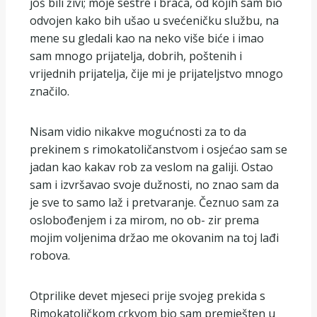
još bili živi; moje sestre i braća, od kojih sam bio
odvojen kako bih ušao u svećeničku službu, na
mene su gledali kao na neko više biće i imao
sam mnogo prijatelja, dobrih, poštenih i
vrijednih prijatelja, čije mi je prijateljstvo mnogo
značilo.
Nisam vidio nikakve mogućnosti za to da
prekinem s rimokatoličanstvom i osjećao sam se
jadan kao kakav rob za veslom na galiji. Ostao
sam i izvršavao svoje dužnosti, no znao sam da
je sve to samo laž i pretvaranje. Čeznuo sam za
oslobođenjem i za mirom, no ob- zir prema
mojim voljenima držao me okovanim na toj lađi
robova.
Otprilike devet mjeseci prije svojeg prekida s
Rimokatoličkom crkvom bio sam premješten u