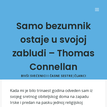
Samo bezumnik
ostaje u svojoj
zabludi – Thomas
Connellan
BIVŠI SVEĆENICI I ČASNE SESTRE
|
ČLANCI
Kada mi je bilo trinaest godina odveden sam iz
svojeg sretnog obiteljskog doma na zapadu
Irske i predan na pasku jednoj religijskoj