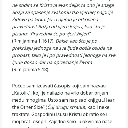
ne stidim se Kristova evanđelja: ta ono je snaga
Božja za spasenje svakomu tko vjeruje; najprije
Židovu pa Grku. Jer u njemu je otkrivena
pravednost Božja od vjere k vjeri; kao što je
pisano: “Pravednik će po vjeri živjeti”
(Rimljanima 1,1617).
Dakle, kao što je po
prekršaju jednoga na sve ljude došla osuda na
propast, tako je i po pravednosti jednoga na sve
ljude došao dar na opravdanje života
(Rimljanima 5,18).
Počeo sam izdavati časopis koji sam nazvao
„Katolik“, koji je nailazio na vrlo dobar prijem
među mnogima. Usto sam napisao knjigu „Hear
the Other Side“ (
Čuj drugu stranu
), kao i neke
traktate. Gospodinu Isusu Kristu obratio se i
moj brat Joseph. Zajedno smo u okvirima naše