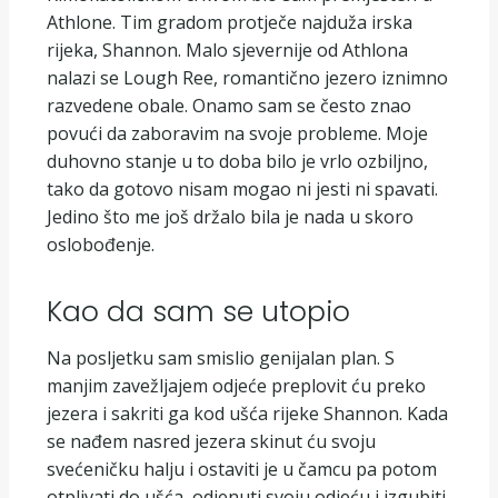
Athlone. Tim gradom protječe najduža irska
rijeka, Shannon. Malo sjevernije od Athlona
nalazi se Lough Ree, romantično jezero iznimno
razvedene obale. Onamo sam se često znao
povući da zaboravim na svoje probleme. Moje
duhovno stanje u to doba bilo je vrlo ozbiljno,
tako da gotovo nisam mogao ni jesti ni spavati.
Jedino što me još držalo bila je nada u skoro
oslobođenje.
Kao da sam se utopio
Na posljetku sam smislio genijalan plan. S
manjim zavežljajem odjeće preplovit ću preko
jezera i sakriti ga kod ušća rijeke Shannon. Kada
se nađem nasred jezera skinut ću svoju
svećeničku halju i ostaviti je u čamcu pa potom
otplivati do ušća, odjenuti svoju odjeću i izgubiti