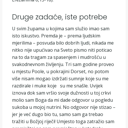
Druge zadaće, iste potrebe
U svim župama u kojima sam služio imao sam
isto iskustvo. Premda je – prema ljudskim
mjerilima – posvuda bilo dobrih ljudi, nikada me
nitko nije upućivao na Sveto pismo niti poticao
na to da tragam za spasenjem i mudrošću u
svakodnevnom življenju. Tri sam godine proveo
u mjestu Poole, u pokrajini Dorset, no potom
više nisam mogao izdržati sumnje koje su me
razdirale i muke koje su me snašle. Uvijek
iznova dok sam vršio svoje dužnosti u toj crkvi
molio sam Boga da mi dade odgovor u pogledu
sukoba u mojoj nutrini. No odgovor nije stizao –
jer je već dugo bio tu, samo sam ga trebao
tražiti u Božjoj riječi! Umjesto toga zatražio sam