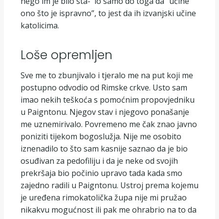
nego im je bilo sta- lo samo do toga da “učine
ono što je ispravno”, to jest da ih izvanjski učine
katolicima.
Loše opremljen
Sve me to zbunjivalo i tjeralo me na put koji me
postupno odvodio od Rimske crkve. Usto sam
imao nekih teškoća s pomoćnim propovjedniku
u Paigntonu. Njegov stav i njegovo ponašanje
me uznemirivalo. Povremeno me čak znao javno
poniziti tijekom bogoslužja. Nije me osobito
iznenadilo to što sam kasnije saznao da je bio
osuđivan za pedofiliju i da je neke od svojih
prekršaja bio počinio upravo tada kada smo
zajedno radili u Paigntonu. Ustroj prema kojemu
je uređena rimokatolička župa nije mi pružao
nikakvu mogućnost ili pak me ohrabrio na to da