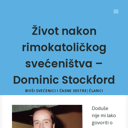
Život nakon
rimokatoličkog
svećeništva –
Dominic Stockford
BIVŠI SVEĆENICI I ČASNE SESTRE
|
ČLANCI
Doduše
nije mi lako
govoriti o