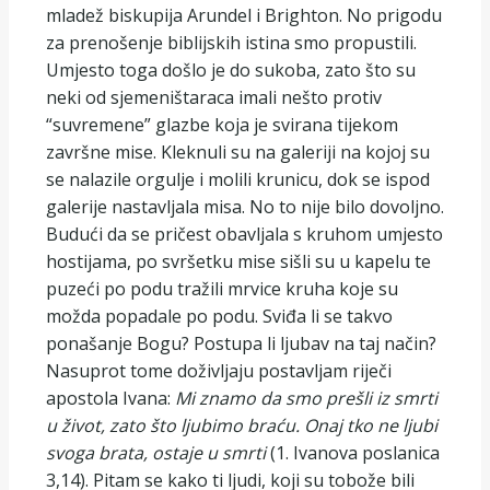
mladež biskupija Arundel i Brighton. No prigodu
za prenošenje biblijskih istina smo propustili.
Umjesto toga došlo je do sukoba, zato što su
neki od sjemeništaraca imali nešto protiv
“suvremene” glazbe koja je svirana tijekom
završne mise. Kleknuli su na galeriji na kojoj su
se nalazile orgulje i molili krunicu, dok se ispod
galerije nastavljala misa. No to nije bilo dovoljno.
Budući da se pričest obavljala s kruhom umjesto
hostijama, po svršetku mise sišli su u kapelu te
puzeći po podu tražili mrvice kruha koje su
možda popadale po podu. Sviđa li se takvo
ponašanje Bogu? Postupa li ljubav na taj način?
Nasuprot tome doživljaju postavljam riječi
apostola Ivana:
M
i znamo da smo prešli iz smrti
u život, zato što ljubimo braću. Onaj tko ne ljubi
svoga brata, ostaje u smrti
(1. Ivanova poslanica
3,14). Pitam se kako ti ljudi, koji su tobože bili