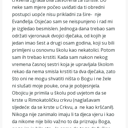
crkvena zgrada bila zatvorena za turiste. Do
neke sam mjere počeo uviđati da ti obredni
postupci uopće nisu prikladni za šire- nje
Evanđelja. Osjećao sam se neispunjeno i rad mi
je izgledao besmislen. Jednoga dana trebao sam
održati vjeronauk dvojici dječaka, od kojih je
jedan imao šest a drugi osam godina, koji su bili
primljeni u osnovnu školu kao nekatolici. Potom
sam ih trebao krstiti. Kada sam nakon nekog
vremena časnoj sestri koja je upravljala školom
rekao da nema smisla krstiti ta dva dječaka, zato
što oni ne mogu shvatiti ništa o Bogu i ne žele
ni slušati moje pouke, ona je pobjesnjela.
Obojicu je primila u školu pod uvjetom da se
krste u Rimokatoličku crkvu (naglašavam
sljedeće: da se krste u Crkvu, a ne kao kršćani!).
Nikoga nije zanimalo imaju li ta djeca vjeru i kao
da nikome nije bilo važno to da priznaju Boga,