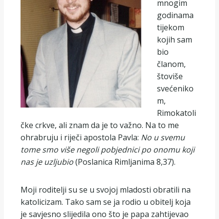
mnogim
godinama
tijekom
kojih sam
bio
članom,
štoviše
svećeniko
m,
Rimokatoli
čke crkve, ali znam da je to važno. Na to me
ohrabruju i riječi apostola Pavla:
No
u svemu
tome smo više negoli pobjednici po onomu koji
nas je uzljubio
(Poslanica Rimljanima 8,37).
Moji roditelji su se u svojoj mladosti obratili na
katolicizam. Tako sam se ja rodio u obitelj koja
je savjesno slijedila ono što je papa zahtijevao