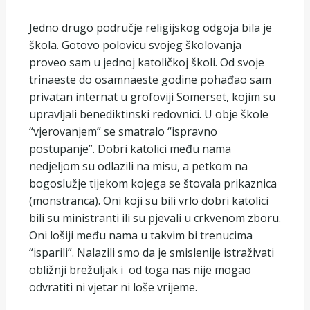
Jedno drugo područje religijskog odgoja bila je
škola. Gotovo polovicu svojeg školovanja
proveo sam u jednoj katoličkoj školi. Od svoje
trinaeste do osamnaeste godine pohađao sam
privatan internat u grofoviji Somerset, kojim su
upravljali benediktinski redovnici. U obje škole
“vjerovanjem” se smatralo “ispravno
postupanje”. Dobri katolici među nama
nedjeljom su odlazili na misu, a petkom na
bogoslužje tijekom kojega se štovala prikaznica
(monstranca). Oni koji su bili vrlo dobri katolici
bili su ministranti ili su pjevali u crkvenom zboru.
Oni lošiji među nama u takvim bi trenucima
“isparili”. Nalazili smo da je smislenije istraživati
obližnji brežuljak i od toga nas nije mogao
odvratiti ni vjetar ni loše vrijeme.