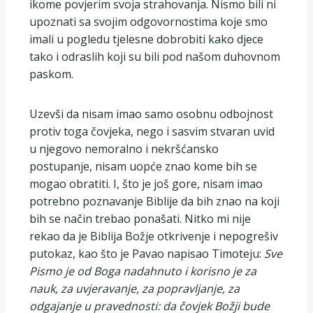
ikome povjerim svoja strahovanja. Nismo bili ni
upoznati sa svojim odgovornostima koje smo
imali u pogledu tjelesne dobrobiti kako djece
tako i odraslih koji su bili pod našom duhovnom
paskom.
Uzevši da nisam imao samo osobnu odbojnost
protiv toga čovjeka, nego i sasvim stvaran uvid
u njegovo nemoralno i nekršćansko
postupanje, nisam uopće znao kome bih se
mogao obratiti. I, što je još gore, nisam imao
potrebno poznavanje Biblije da bih znao na koji
bih se način trebao ponašati. Nitko mi nije
rekao da je Biblija Božje otkrivenje i nepogrešiv
putokaz, kao što je Pavao napisao Timoteju:
S
ve
Pismo je od Boga nadahnuto i korisno je za
nauk, za uvjeravanje, za popravljanje, za
odgajanje u pravednosti: da čovjek Božji bude