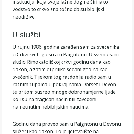
instituciju, koja svoje lažne dogme širi iako
vodstvo te crkve zna točno da su biblijski
neodržive.
U službi
U rujnu 1986. godine zaređen sam za svećenika
u Crkvi svetoga srca u Paigntonu. U svemu sam
služio Rimokatoličkoj crkvi godinu dana kao
đakon, a zatim otprilike sedam godina kao
svećenik. Tijekom tog razdoblja radio sam u
raznim župama u pokrajinama Dorset i Devon
te pritom susreo mnoge dobronamjerne ljude
koji su na tragičan način bili zavedeni
nametnutim nebiblijskim naucima.
Godinu dana proveo sam u Paigntonu u Devonu
služeći kao đakon. To je ljetovalište na