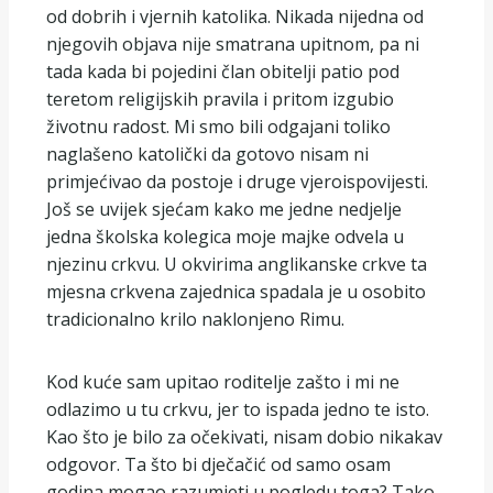
od dobrih i vjernih katolika. Nikada nijedna od
njegovih objava nije smatrana upitnom, pa ni
tada kada bi pojedini član obitelji patio pod
teretom religijskih pravila i pritom izgubio
životnu radost. Mi smo bili odgajani toliko
naglašeno katolički da gotovo nisam ni
primjećivao da postoje i druge vjeroispovijesti.
Još se uvijek sjećam kako me jedne nedjelje
jedna školska kolegica moje majke odvela u
njezinu crkvu. U okvirima anglikanske crkve ta
mjesna crkvena zajednica spadala je u osobito
tradicionalno krilo naklonjeno Rimu.
Kod kuće sam upitao roditelje zašto i mi ne
odlazimo u tu crkvu, jer to ispada jedno te isto.
Kao što je bilo za očekivati, nisam dobio nikakav
odgovor. Ta što bi dječačić od samo osam
godina mogao razumjeti u pogledu toga? Tako