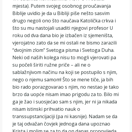
mjesta). Putem svojeg osobnog proučavanja
Biblije uvidio je da u Bibliji piše nešto sasvim
drugo negoli ono što naučava Katolička crkva i
što su mu nastojali usaditi njegovi profesor U
roku od dva dana bio je izbačen iz sjemeništa,
vjerojatno zato da se mi ostali ne bismo zarazili
“dvojnim zlom” Svetoga pisma i Svetoga Duha.
Neki od naših kolega nisu to mogli vjerovati pa
su počeli širiti ružne priče – ali ne o
sablažnjivom načinu na koji se postupilo s njim,
nego o njemu samom! Što se mene tiče, ja bih
bio rado porazgovarao s njim, no nestao je tako
brzo da uopće nisam imao prigodu za to. Bilo mi
ga je žao i suosjećao sam s njim, jer ni ja nikada
nisam istinski prihvatio nauk o
transsupstancijaciji (pa ni kasnije). Nadam se da
je taj odvažan čovjek jednoga dana upoznao
Krista i molim se za to da on danas propovijeda