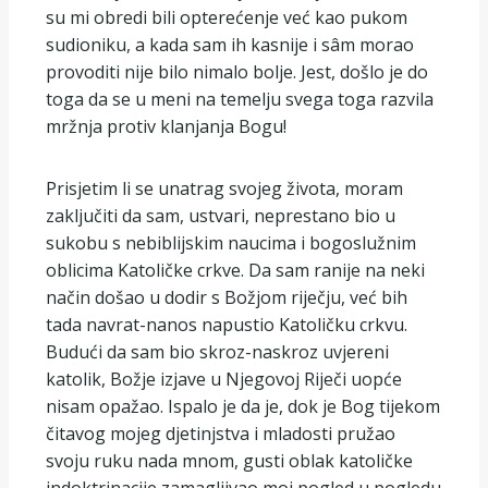
su mi obredi bili opterećenje već kao pukom
sudioniku, a kada sam ih kasnije i sâm morao
provoditi nije bilo nimalo bolje. Jest, došlo je do
toga da se u meni na temelju svega toga razvila
mržnja protiv klanjanja Bogu!
Prisjetim li se unatrag svojeg života, moram
zaključiti da sam, ustvari, neprestano bio u
sukobu s nebiblijskim naucima i bogoslužnim
oblicima Katoličke crkve. Da sam ranije na neki
način došao u dodir s Božjom riječju, već bih
tada navrat-nanos napustio Katoličku crkvu.
Budući da sam bio skroz-naskroz uvjereni
katolik, Božje izjave u Njegovoj Riječi uopće
nisam opažao. Ispalo je da je, dok je Bog tijekom
čitavog mojeg djetinjstva i mladosti pružao
svoju ruku nada mnom, gusti oblak katoličke
indoktrinacije zamagljivao moj pogled u pogledu