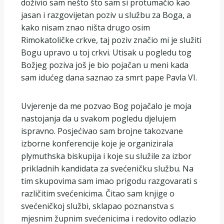
doživio sam nešto što sam si protumačio kao
jasan i razgovijetan poziv u službu za Boga, a
kako nisam znao ništa drugo osim
Rimokatoličke crkve, taj poziv značio mi je služiti
Bogu upravo u toj crkvi. Utisak u pogledu tog
Božjeg poziva još je bio pojačan u meni kada
sam idućeg dana saznao za smrt pape Pavla VI.
Uvjerenje da me pozvao Bog pojačalo je moja
nastojanja da u svakom pogledu djelujem
ispravno. Posjećivao sam brojne takozvane
izborne konferencije koje je organizirala
plymuthska biskupija i koje su služile za izbor
prikladnih kandidata za svećeničku službu. Na
tim skupovima sam imao prigodu razgovarati s
različitim svećenicima. Čitao sam knjige o
svećeničkoj službi, sklapao poznanstva s
mjesnim župnim svećenicima i redovito odlazio