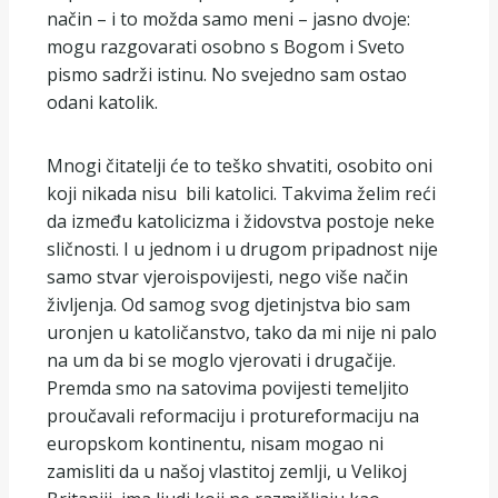
način – i to možda samo meni – jasno dvoje:
mogu razgovarati osobno s Bogom i Sveto
pismo sadrži istinu. No svejedno sam ostao
odani katolik.
Mnogi čitatelji će to teško shvatiti, osobito oni
koji nikada nisu bili katolici. Takvima želim reći
da između katolicizma i židovstva postoje neke
sličnosti. I u jednom i u drugom pripadnost nije
samo stvar vjeroispovijesti, nego više način
življenja. Od samog svog djetinjstva bio sam
uronjen u katoličanstvo, tako da mi nije ni palo
na um da bi se moglo vjerovati i drugačije.
Premda smo na satovima povijesti temeljito
proučavali reformaciju i protureformaciju na
europskom kontinentu, nisam mogao ni
zamisliti da u našoj vlastitoj zemlji, u Velikoj