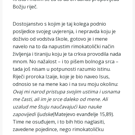
Božju riječ.
Dostojanstvo s kojim je taj kolega podnio
posljedice svojeg uvjerenja, i nepravda koju je
doživio od vodstva škole, gotovo je i mene
navelo na to da napustim rimokatolički način
življenja i tiraniju koju je ta crkva provodila nada
mnom. No nažalost – i to pišem bolnoga srca –
tada još nisam u potpunosti razumio istinu.
Riječi proroka Izaije, koje je bio naveo Isus,
odnosio se na mene kao i na svu moju okolinu:
Ovaj mi narod pristupa svojim ustima i usnama
me časti, ali im je srce daleko od mene. Ali
uzalud me štuju naučavajući kao nauke
zapovijedi ljudske
(Matejevo evanđelje 15,89).
Time ne osuđujem, i to bih htio naglasiti,
zavedene pojedince, nego rimokatoličku