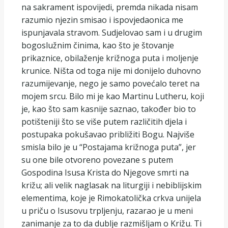
na sakrament ispovijedi, premda nikada nisam
razumio njezin smisao i ispovjedaonica me
ispunjavala stravom. Sudjelovao sam i u drugim
bogoslužnim činima, kao što je štovanje
prikaznice, obilaženje križnoga puta i moljenje
krunice. Ništa od toga nije mi donijelo duhovno
razumijevanje, nego je samo povećalo teret na
mojem srcu. Bilo mi je kao Martinu Lutheru, koji
je, kao što sam kasnije saznao, također bio to
potišteniji što se više putem različitih djela i
postupaka pokušavao približiti Bogu. Najviše
smisla bilo je u “Postajama križnoga puta”, jer
su one bile otvoreno povezane s putem
Gospodina Isusa Krista do Njegove smrti na
križu; ali velik naglasak na liturgiji i nebiblijskim
elementima, koje je Rimokatolička crkva unijela
u priču o Isusovu trpljenju, razarao je u meni
zanimanje za to da dublje razmišljam o Križu. Ti