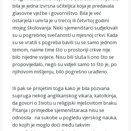
bila je jedna izvrsna učiteljica koja je predavala
glasovne vježbe i govorništvo. Bila je već
ostarjela i umrla je u trećoj ili četvrtoj godini
mojeg školovanja. Neki sjemeništarci sudjelovali
su u pogrebnoj svečanosti u mjesnoj crkvi. Kada
su se vratili s pogreba bavili su se samo jednom
temom, naime time što u prostoriji crkve nije
bilo nijedne svijeće. Nisu bili sluša li ono što se
propovijedalo, nego su vidjeli samo to što je, po
njihovom mišljenju, bilo pogrešno urađeno.
Ili pak se prisjetim toga kako je bila pozvana
supruga nekog anglikanskog vikara, katolkinja,
da govori o životu u religijski mješovitom braku.
Pitanja i primjedbe sjemeništaraca nisu se
odnosila na sukobe u pogledu vjerskog nauka,
do kojih je moglo doći među takvim