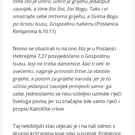
time što je umro, umro je grijehu jedanput
zauvijek, a time što živi, živi Bogu. Tako i vi
smatrajte sebe mrtvima grijehu, a živima Bogu
po Kristu Isusu, Gospodinu našemu
(Poslanica
Rimljanima 6,10.11).
Nismo se obazirali ni na ono što je u Poslanici
Hebrejima 7,27 posvjedočeno o Gospodinu
Isusu,
koji ne treba danomice, kao ti veli- ki
svećenici, najprije prinositi žrtve za vlastite
grijehe, a potom za grijehe naroda: jer je to
učinio jedanput zauvijek prinijevši samo- ga
sebe.
Jednostavno se nisu ozbiljno uzimale riječi
Svetoga pisma, jer su značajne bile samo riječi i
propisi Katoličke crkve.
Taj nebiblijski stav utjecao je i na naš odnos s
drugim kršćanima koje smo susretali. Primjerice,