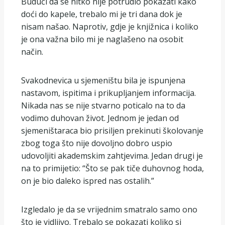
Budući da se nitko nije potrudio pokazati kako
doći do kapele, trebalo mi je tri dana dok je
nisam našao. Naprotiv, gdje je knjižnica i koliko
je ona važna bilo mi je naglašeno na osobit
način.
Svakodnevica u sjemeništu bila je ispunjena
nastavom, ispitima i prikupljanjem informacija.
Nikada nas se nije stvarno poticalo na to da
vodimo duhovan život. Jednom je jedan od
sjemeništaraca bio prisiljen prekinuti školovanje
zbog toga što nije dovoljno dobro uspio
udovoljiti akademskim zahtjevima. Jedan drugi je
na to primijetio: “Što se pak tiče duhovnog hoda,
on je bio daleko ispred nas ostalih.”
Izgledalo je da se vrijednim smatralo samo ono
što je vidljivo. Trebalo se pokazati koliko si