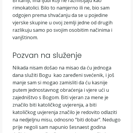
Britaniji, ima ljudi koji ne razmišljaju kao
rimokatolici. Bilo to namjerno ili ne, bio sam
odgojen prema shvaćanju da se u pojedine
vjerske skupine u ovoj zemlji jedne od drugih
razlikuju samo po svojim osobitim načinima i
vanjštinom.
Pozvan na služenje
Nikada nisam došao na misao da ću jednoga
dana služiti Bogu kao zaređeni svećenik, i još
manje sam si mogao zamisliti da ću kasnije
putem jednostavnog obraćenja i vjere ući u
zajedništvo s Bogom. Biti vjeran za mene je
značilo biti katoličkog uvjerenja, a biti
katoličkog uvjerenja značilo je redovito odlaziti
na nedjeljnu misu, odnosno “biti dobar”. Nedugo
prije negoli sam napunio šesnaest godina