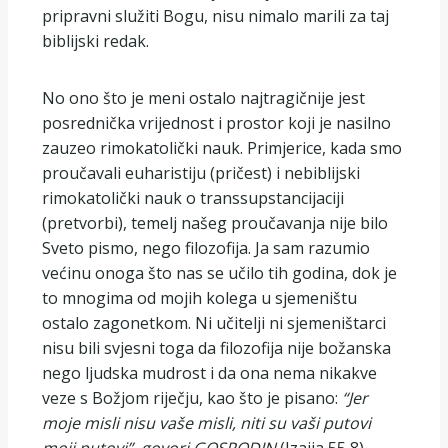
pripravni služiti Bogu, nisu nimalo marili za taj
biblijski redak.
No ono što je meni ostalo najtragičnije jest
posrednička vrijednost i prostor koji je nasilno
zauzeo rimokatolički nauk. Primjerice, kada smo
proučavali euharistiju (pričest) i nebiblijski
rimokatolički nauk o transsupstancijaciji
(pretvorbi), temelj našeg proučavanja nije bilo
Sveto pismo, nego filozofija. Ja sam razumio
većinu onoga što nas se učilo tih godina, dok je
to mnogima od mojih kolega u sjemeništu
ostalo zagonetkom. Ni učitelji ni sjemeništarci
nisu bili svjesni toga da filozofija nije božanska
nego ljudska mudrost i da ona nema nikakve
veze s Božjom riječju, kao što je pisano:
“Jer
moje misli nisu vaše misli, niti su vaši putovi