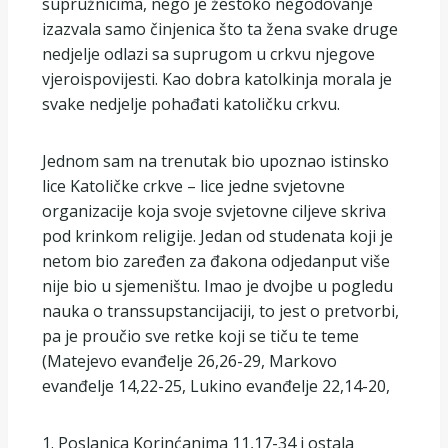
supružnicima, nego je žestoko negodovanje
izazvala samo činjenica što ta žena svake druge
nedjelje odlazi sa suprugom u crkvu njegove
vjeroispovijesti. Kao dobra katolkinja morala je
svake nedjelje pohađati katoličku crkvu.
Jednom sam na trenutak bio upoznao istinsko
lice Katoličke crkve – lice jedne svjetovne
organizacije koja svoje svjetovne ciljeve skriva
pod krinkom religije. Jedan od studenata koji je
netom bio zaređen za đakona odjedanput više
nije bio u sjemeništu. Imao je dvojbe u pogledu
nauka o transsupstancijaciji, to jest o pretvorbi,
pa je proučio sve retke koji se tiču te teme
(Matejevo evanđelje 26,26-29, Markovo
evanđelje 14,22-25, Lukino evanđelje 22,14-20,
1. Poslanica Korinćanima 11,17-34 i ostala