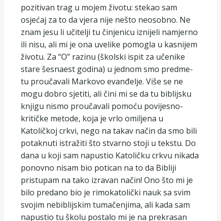
pozitivan trag u mojem životu: stekao sam
osjećaj za to da vjera nije nešto neosobno. Ne
znam jesu li učitelji tu činjenicu iznijeli namjerno
ili nisu, ali mi je ona uvelike pomogla u kasnijem
životu. Za “O” razinu (školski ispit za učenike
stare šesnaest godina) u jednom smo predme-
tu proučavali Markovo evanđelje. Više se ne
mogu dobro sjetiti, ali čini mi se da tu biblijsku
knjigu nismo proučavali pomoću povijesno-
kritičke metode, koja je vrlo omiljena u
Katoličkoj crkvi, nego na takav način da smo bili
potaknuti istražiti što stvarno stoji u tekstu. Do
dana u koji sam napustio Katoličku crkvu nikada
ponovno nisam bio potican na to da Bibliji
pristupam na tako izravan način! Ono što mi je
bilo predano bio je rimokatolički nauk sa svim
svojim nebiblijskim tumačenjima, ali kada sam
napustio tu školu postalo mi je na prekrasan