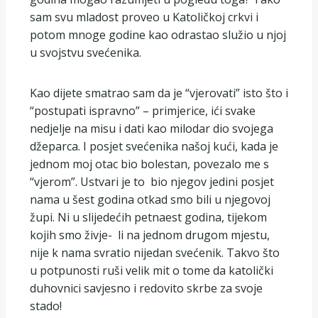
sam svu mladost proveo u Katoličkoj crkvi i
potom mnoge godine kao odrastao služio u njoj
u svojstvu svećenika.
Kao dijete smatrao sam da je “vjerovati” isto što i
“postupati ispravno” – primjerice, ići svake
nedjelje na misu i dati kao milodar dio svojega
džeparca. I posjet svećenika našoj kući, kada je
jednom moj otac bio bolestan, povezalo me s
“vjerom”. Ustvari je to bio njegov jedini posjet
nama u šest godina otkad smo bili u njegovoj
župi. Ni u slijedećih petnaest godina, tijekom
kojih smo živje- li na jednom drugom mjestu,
nije k nama svratio nijedan svećenik. Takvo što
u potpunosti ruši velik mit o tome da katolički
duhovnici savjesno i redovito skrbe za svoje
stado!