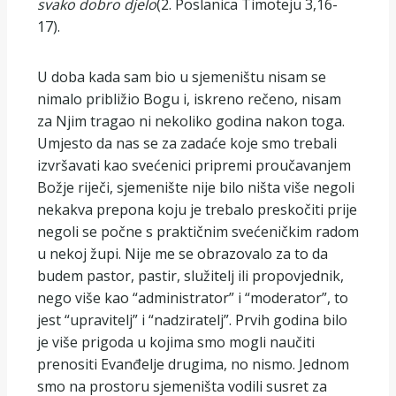
svako dobro djelo
(2. Poslanica Timoteju 3,16-
17).
U doba kada sam bio u sjemeništu nisam se
nimalo približio Bogu i, iskreno rečeno, nisam
za Njim tragao ni nekoliko godina nakon toga.
Umjesto da nas se za zadaće koje smo trebali
izvršavati kao svećenici pripremi proučavanjem
Božje riječi, sjemenište nije bilo ništa više negoli
nekakva prepona koju je trebalo preskočiti prije
negoli se počne s praktičnim svećeničkim radom
u nekoj župi. Nije me se obrazovalo za to da
budem pastor, pastir, služitelj ili propovjednik,
nego više kao “administrator” i “moderator”, to
jest “upravitelj” i “nadziratelj”. Prvih godina bilo
je više prigoda u kojima smo mogli naučiti
prenositi Evanđelje drugima, no nismo. Jednom
smo na prostoru sjemeništa vodili susret za