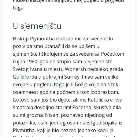
toga.
U sjemeništu
Biskup Plymoutha izabrao me za svećenički
poziv pa smo utanačili da se upišem u
sjemenište i školujem se za svećenika. Početkom
rujna 1980. godine stupio sam u Sjemenište
Svetog Ivana u mjestu Wonersh nedaleko grada
Guildforda u pokrajini Surrey. Imao sam velike
dvojbe u pogledu toga je li Božja volja da s tek
osamnaest godina počnem s tom izobrazbom.
Gotovo sam još bio dijete, ali me Katolička crkva
smatrala dovoljno starim! Početna iskustva bila
su mi grozna. Nisam poznavao nijednog od
polaznika, osim jednog osamnaestgodišnjaka iz
Plymutha, koji je bio nezreo jednako kao i ja.