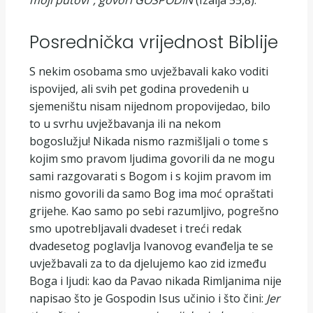
moji putovi”, govori G
OSPODIN
(Izaija 55,8).
Posrednička vrijednost Biblije
S nekim osobama smo uvježbavali kako voditi
ispovijed, ali svih pet godina provedenih u
sjemeništu nisam nijednom propovijedao, bilo
to u svrhu uvježbavanja ili na nekom
bogoslužju! Nikada nismo razmišljali o tome s
kojim smo pravom ljudima govorili da ne mogu
sami razgovarati s Bogom i s kojim pravom im
nismo govorili da samo Bog ima moć opraštati
grijehe. Kao samo po sebi razumljivo, pogrešno
smo upotrebljavali dvadeset i treći redak
dvadesetog poglavlja Ivanovog evanđelja te se
uvježbavali za to da djelujemo kao zid između
Boga i ljudi: kao da Pavao nikada Rimljanima nije
napisao što je Gospodin Isus učinio i što čini:
J
e
r