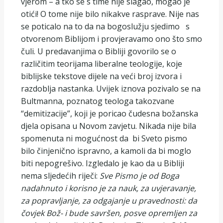
vjerom – a tko se s time nije slagao, mogao je
otići! O tome nije bilo nikakve rasprave. Nije nas
se poticalo na to da na bogoslužju sjedimo s
otvorenom Biblijom i provjeravamo ono što smo
čuli. U predavanjima o Bibliji govorilo se o
različitim teorijama liberalne teologije, koje
biblijske tekstove dijele na veći broj izvora i
razdoblja nastanka. Uvijek iznova pozivalo se na
Bultmanna, poznatog teologa takozvane
“demitizacije”, koji je poricao čudesna božanska
djela opisana u Novom zavjetu. Nikada nije bila
spomenuta ni mogućnost da bi Sveto pismo
bilo činjenično ispravno, a kamoli da bi moglo
biti nepogrešivo. Izgledalo je kao da u Bibliji
nema sljedećih riječi:
Sve Pismo je od Boga
nadahnuto i korisno je za nauk, za uvjeravanje,
za popravljanje, za odgajanje u pravednosti: da
čovjek Bož- i bude savršen, posve opremljen za