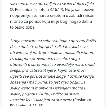
savršen, posve opremljen za svako dobro djelo
(2. Poslanica Timoteju 3,16.17). No ja sam posve
neopremljen tumarao svijetom u zabludi i nisam
ni znao za pomoć koju mi je Bog mogao dati u
to teško doba.
Stoga navucite na sebe svu bojnu opremu Božju
da se možete oduprijeti u zli dan i, kada sve
obavite, stajati. Stojte bokova opasanih istinom,
i s oklopom pravednosti na sebi, i nogu
obuvenih u spremnost za evanđelje mira. Iznad
svega, prihvatite štit vjere, kojim ćete moći
ugasiti sve goruće strijele zloga. I uzmite kacigu
spasenja i mač Duha, to jest riječ Božju. Sa
svakovrsnom molitvom i iskanjem molite u
svakoj prigodi u Duhu, i bdijte sa svom
ustrajnošću i iskanjem za sve svete
(Poslanica
Efežanima 6,13-18).