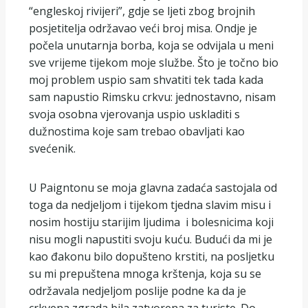
“engleskoj rivijeri”, gdje se ljeti zbog brojnih
posjetitelja održavao veći broj misa. Ondje je
počela unutarnja borba, koja se odvijala u meni
sve vrijeme tijekom moje službe. Što je točno bio
moj problem uspio sam shvatiti tek tada kada
sam napustio Rimsku crkvu: jednostavno, nisam
svoja osobna vjerovanja uspio uskladiti s
dužnostima koje sam trebao obavljati kao
svećenik.
U Paigntonu se moja glavna zadaća sastojala od
toga da nedjeljom i tijekom tjedna slavim misu i
nosim hostiju starijim ljudima i bolesnicima koji
nisu mogli napustiti svoju kuću. Budući da mi je
kao đakonu bilo dopušteno krstiti, na posljetku
su mi prepuštena mnoga krštenja, koja su se
održavala nedjeljom poslije podne ka da je