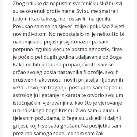
Zbog odluke da napustim svećeničku službu svi
su se okrenuli protiv mene. Svi su me smatrali
Judom i kao takvog me i ostavili na cjedilu.
Povukao sam se na sjever Italije i pokušao živjeti
novim životom. No nedostajalo mi je nešto što bi
nadomjestilo prijašnji svjetonazor pa sam
potpuno izgubio vjeru te postao agnostik, čime
je počelo pet dugih godina udaljavanja od Boga.
Kako ne bih potpuno propao, čvrsto sam se
držao svojeg posla nastavnika filozofije, svojih
društvenih aktivnosti, novih prijatelja i ljubavnih
veza. U svojem traganju postupno sam zapao u
astrologiju i gatanje iz karata te otvorio svoj um
istočnjačkim vjerovanjima, kao što je vjerovanje
u hinduskoga boga Krišnu; živio sam u bludu i
tjelesnim požudama, iz čega su uslijedili i daljnji
grijesi, kojih se sada gnušam. Na posljetku sam
prezirao samoga sebe. Jednom sam čak