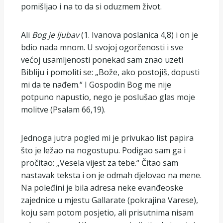
pomišljao i na to da si oduzmem život.
Ali
Bog je ljubav
(1. Ivanova poslanica 4,8) i on je
bdio nada mnom. U svojoj ogorčenosti i sve
većoj usamljenosti ponekad sam znao uzeti
Bibliju i pomoliti se: „Bože, ako postojiš, dopusti
mi da te nađem.“ I Gospodin Bog me nije
potpuno napustio, nego je poslušao glas moje
molitve (Psalam 66,19).
Jednoga jutra pogled mi je privukao list papira
što je ležao na nogostupu. Podigao sam ga i
pročitao: „Vesela vijest za tebe.“ Čitao sam
nastavak teksta i on je odmah djelovao na mene.
Na poleđini je bila adresa neke evanđeoske
zajednice u mjestu Gallarate (pokrajina Varese),
koju sam potom posjetio, ali prisutnima nisam