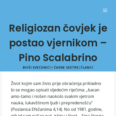
Religiozan čovjek je
postao vjernikom –
Pino Scalabrino
BIVŠI SVEĆENICI I ČASNE SESTRE
|
ČLANCI
Život kojim sam živio prije obraćenja prikladno
bi se mogao opisati sljedećim riječima: „bacan
amo-tamo i nošen naokolo svakim vjetrom
nauka, lukavštinom ljudi i prepredenošću“
(Poslanica Efežanima 4,14). No od 1981. godine,
otkad sam našao put, istinu i život – Sina živoga