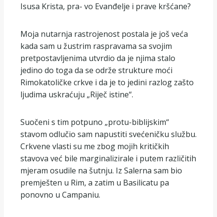
Isusa Krista, pra- vo Evanđelje i prave kršćane?
Moja nutarnja rastrojenost postala je još veća
kada sam u žustrim raspravama sa svojim
pretpostavljenima utvrdio da je njima stalo
jedino do toga da se održe strukture moći
Rimokatoličke crkve i da je to jedini razlog zašto
ljudima uskraćuju „Riječ istine“.
Suočeni s tim potpuno „protu-biblijskim“
stavom odlučio sam napustiti svećeničku službu.
Crkvene vlasti su me zbog mojih kritičkih
stavova već bile marginalizirale i putem različitih
mjeram osudile na šutnju. Iz Salerna sam bio
premješten u Rim, a zatim u Basilicatu pa
ponovno u Campaniu.