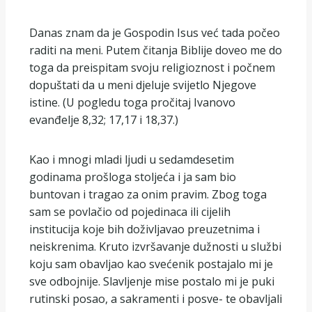
Danas znam da je Gospodin Isus već tada počeo
raditi na meni. Putem čitanja Biblije doveo me do
toga da preispitam svoju religioznost i počnem
dopuštati da u meni djeluje svijetlo Njegove
istine. (U pogledu toga pročitaj Ivanovo
evanđelje 8,32; 17,17 i 18,37.)
Kao i mnogi mladi ljudi u sedamdesetim
godinama prošloga stoljeća i ja sam bio
buntovan i tragao za onim pravim. Zbog toga
sam se povlačio od pojedinaca ili cijelih
institucija koje bih doživljavao preuzetnima i
neiskrenima. Kruto izvršavanje dužnosti u službi
koju sam obavljao kao svećenik postajalo mi je
sve odbojnije. Slavljenje mise postalo mi je puki
rutinski posao, a sakramenti i posve- te obavljali