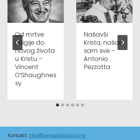
Od mrtve
Našavši
religije do
Krista, našao
novog života
sam sve –
u Kristu –
Antonio
Vincent
Pezzotta
O’Shaughnes
sy
Kontakt:
info@bereanbeacon.org