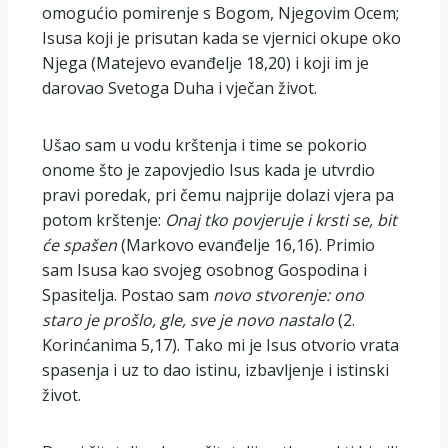
omogućio pomirenje s Bogom, Njegovim Ocem;
Isusa koji je prisutan kada se vjernici okupe oko
Njega (Matejevo evanđelje 18,20) i koji im je
darovao Svetoga Duha i vječan život.
Ušao sam u vodu krštenja i time se pokorio
onome što je zapovjedio Isus kada je utvrdio
pravi poredak, pri čemu najprije dolazi vjera pa
potom krštenje:
Onaj tko povjeruje i krsti se, bit
će spašen
(Markovo evanđelje 16,16). Primio
sam Isusa kao svojeg osobnog Gospodina i
Spasitelja. Postao sam
novo stvorenje: ono
staro je prošlo, gle, sve je novo nastalo
(2.
Korinćanima 5,17). Tako mi je Isus otvorio vrata
spasenja i uz to dao istinu, izbavljenje i istinski
život.