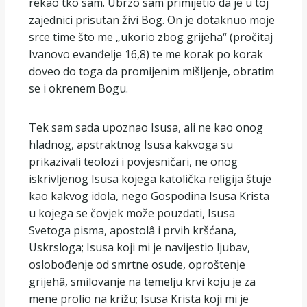
rekao tko sam. Ubrzo sam primijetio da je u toj
zajednici prisutan živi Bog. On je dotaknuo moje
srce time što me „ukorio zbog grijeha“ (pročitaj
Ivanovo evanđelje 16,8) te me korak po korak
doveo do toga da promijenim mišljenje, obratim
se i okrenem Bogu.
Tek sam sada upoznao Isusa, ali ne kao onog
hladnog, apstraktnog Isusa kakvoga su
prikazivali teolozi i povjesničari, ne onog
iskrivljenog Isusa kojega katolička religija štuje
kao kakvog idola, nego Gospodina Isusa Krista
u kojega se čovjek može pouzdati, Isusa
Svetoga pisma, apostolâ i prvih kršćana,
Uskrsloga; Isusa koji mi je navijestio ljubav,
oslobođenje od smrtne osude, oproštenje
grijehâ, smilovanje na temelju krvi koju je za
mene prolio na križu; Isusa Krista koji mi je