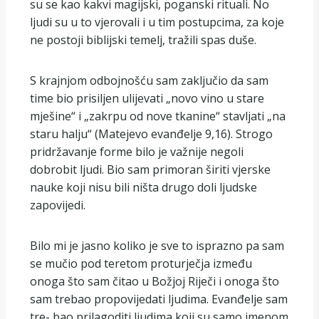
su se kao kakvi magijski, poganski rituali. No
ljudi su u to vjerovali i u tim postupcima, za koje
ne postoji biblijski temelj, tražili spas duše.
S krajnjom odbojnošću sam zaključio da sam
time bio prisiljen ulijevati „novo vino u stare
mješine“ i „zakrpu od nove tkanine“ stavljati „na
staru halju“ (Matejevo evanđelje 9,16). Strogo
pridržavanje forme bilo je važnije negoli
dobrobit ljudi. Bio sam primoran širiti vjerske
nauke koji nisu bili ništa drugo doli ljudske
zapovijedi.
Bilo mi je jasno koliko je sve to isprazno pa sam
se mučio pod teretom proturječja između
onoga što sam čitao u Božjoj Riječi i onoga što
sam trebao propovijedati ljudima. Evanđelje sam
tre- bao prilagoditi ljudima koji su samo imenom