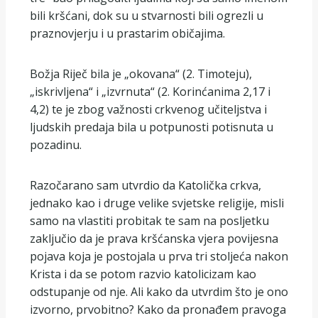
bili kršćani, dok su u stvarnosti bili ogrezli u
praznovjerju i u prastarim običajima.
Božja Riječ bila je „okovana“ (2. Timoteju),
„iskrivljena“ i „izvrnuta“ (2. Korinćanima 2,17 i
4,2) te je zbog važnosti crkvenog učiteljstva i
ljudskih predaja bila u potpunosti potisnuta u
pozadinu.
Razočarano sam utvrdio da Katolička crkva,
jednako kao i druge velike svjetske religije, misli
samo na vlastiti probitak te sam na posljetku
zaključio da je prava kršćanska vjera povijesna
pojava koja je postojala u prva tri stoljeća nakon
Krista i da se potom razvio katolicizam kao
odstupanje od nje. Ali kako da utvrdim što je ono
izvorno, prvobitno? Kako da pronađem pravoga