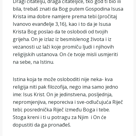
Dragi čitatelju, draga čitateljice, tko god ti bio ili
bila, trebaš znati da Bog putem Gospodina Isusa
Krista ima dobre namjere prema tebi (pročitaj
Ivanovo evanđelje 3,16), kao i to da je Isusa
Krista Bog poslao da te oslobodi od tvojih
grijeha. On je izlaz iz besmislenog života i iz
vezanosti uz laži koje promiču ljudi i njihovih
religijskih ustanova. On će tvoje misli usmjeriti
na sebe, na Istinu.
Istina koja te može osloboditi nije neka- kva
religija niti pak filozofija, nego ima samo jedno
ime: Isus Krist. On je jedinstvena, posljednja,
nepromjenjiva, neporeciva i sve-odlučujuća Riječ
tebi; posrednička Riječ između Boga i tebe.
Stoga kreni i ti u potragu za Njim i On će
dopustiti da ga pronađeš.