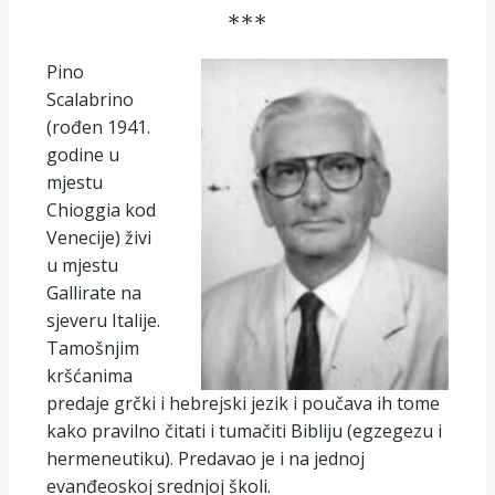
***
Pino
Scalabrino
(rođen 1941.
godine u
mjestu
Chioggia kod
Venecije) živi
u mjestu
Gallirate na
sjeveru Italije.
Tamošnjim
kršćanima
predaje grčki i hebrejski jezik i poučava ih tome
kako pravilno čitati i tumačiti Bibliju (egzegezu i
hermeneutiku). Predavao je i na jednoj
evanđeoskoj srednjoj školi.