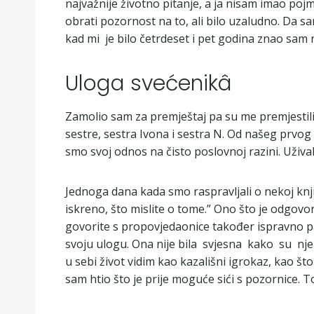
najvažnije životno pitanje, a ja nisam imao poj
obrati pozornost na to, ali bilo uzaludno. Da s
kad mi je bilo četrdeset i pet godina znao sam n
Uloga svećenikâ
Zamolio sam za premještaj pa su me premjestili
sestre, sestra Ivona i sestra N. Od našeg prvog
smo svoj odnos na čisto poslovnoj razini. Užival
Jednoga dana kada smo raspravljali o nekoj knji
iskreno, što mislite o tome.” Ono što je odgovor
govorite s propovjedaonice također ispravno pa 
svoju ulogu. Ona nije bila svjesna kako su njezi
u sebi život vidim kao kazališni igrokaz, kao št
sam htio što je prije moguće sići s pozornice. 