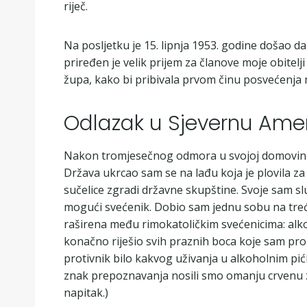
riječ.
Na posljetku je 15. lipnja 1953. godine došao d
priređen je velik prijem za članove moje obitelji
župa, kako bi pribivala prvom činu posvećenja
Odlazak u Sjevernu Ame
Nakon tromjesečnog odmora u svojoj domovini, s
Država ukrcao sam se na lađu koja je plovila za
sučelice zgradi državne skupštine. Svoje sam slu
mogući svećenik. Dobio sam jednu sobu na trećem
raširena među rimokatoličkim svećenicima: alko
konačno riješio svih praznih boca koje sam pr
protivnik bilo kakvog uživanja u alkoholnim pići
znak prepoznavanja nosili smo omanju crvenu z
napitak.)