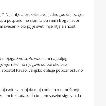
”. Nije htjela prekršiti svoj jednogodišnji zavjet
u župu potpuno me slomila pa sam i Bogu i sebi
većenik bio joj je svet i nije htjela snositi
od mojega života. Pozvao sam najboljeg
je vjernike, no njegove su poruke bile
io apostol Pavao, vanjsko obličje pobožnosti, no
 objasnio sam joj da moja odluka o napuštanju
oduzmem tek tada kada budem sasvim siguran da