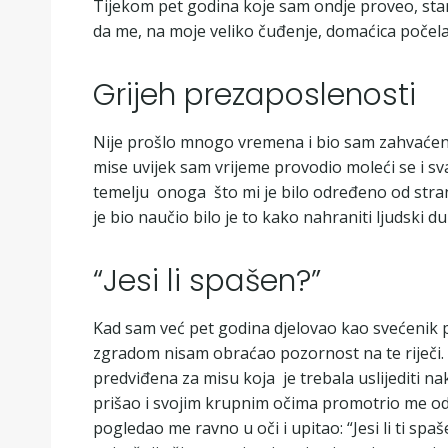
Tijekom pet godina koje sam ondje proveo, star
da me, na moje veliko čuđenje, domaćica počela 
Grijeh prezaposlenosti
Nije prošlo mnogo vremena i bio sam zahvaćen o
mise uvijek sam vrijeme provodio moleći se i s
temelju onoga što mi je bilo određeno od stran
je bio naučio bilo je to kako nahraniti ljudski 
“Jesi li spašen?”
Kad sam već pet godina djelovao kao svećenik 
zgradom nisam obraćao pozornost na te riječi.
predviđena za misu koja je trebala uslijediti nak
prišao i svojim krupnim očima promotrio me od g
pogledao me ravno u oči i upitao: “Jesi li ti sp