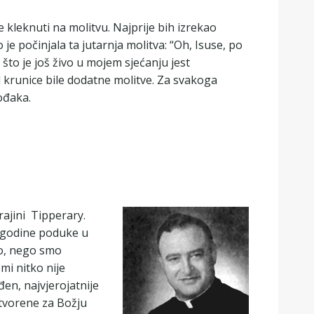
 kleknuti na molitvu. Najprije bih izrekao
je počinjala ta jutarnja molitva: “Oh, Isuse, po
to je još živo u mojem sjećanju jest
d krunice bile dodatne molitve. Za svakoga
ođaka.
rajini Tipperary.
ri godine poduke u
lo, nego smo
mi nitko nije
en, najvjerojatnije
otvorene za Božju