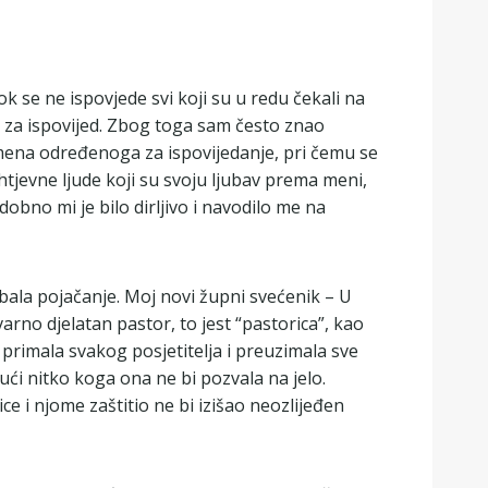
k se ne ispovjede svi koji su u redu čekali na
o za ispovijed. Zbog toga sam često znao
vremena određenoga za ispovijedanje, pri čemu se
tjevne ljude koji su svoju ljubav prema meni,
dobno mi je bilo dirljivo i navodilo me na
rebala pojačanje. Moj novi župni svećenik – U
rno djelatan pastor, to jest “pastorica”, kao
 primala svakog posjetitelja i preuzimala sve
ući nitko koga ona ne bi pozvala na jelo.
ce i njome zaštitio ne bi izišao neozlijeđen