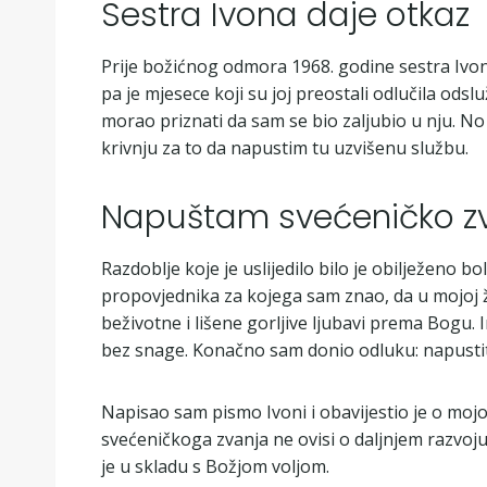
Sestra Ivona daje otkaz
Prije božićnog odmora 1968. godine sestra Ivona mi
pa je mjesece koji su joj preostali odlučila ods
morao priznati da sam se bio zaljubio u nju. No I
krivnju za to da napustim tu uzvišenu službu.
Napuštam svećeničko z
Razdoblje koje je uslijedilo bilo je obilježen
propovjednika za kojega sam znao, da u mojoj ž
beživotne i lišene gorljive ljubavi prema Bogu. 
bez snage. Konačno sam donio odluku: napustit
Napisao sam pismo Ivoni i obavijestio je o moj
svećeničkoga zvanja ne ovisi o daljnjem razvoj
je u skladu s Božjom voljom.