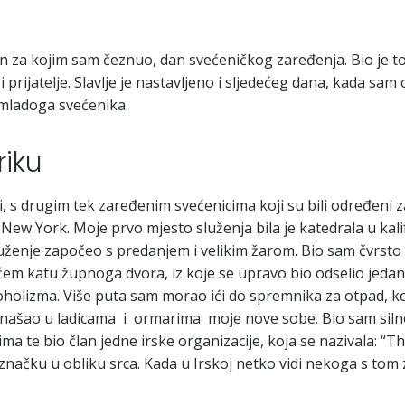
an za kojim sam čeznuo, dan svećeničkog zaređenja. Bio je t
 i prijatelje. Slavlje je nastavljeno i sljedećeg dana, kada s
 mladoga svećenika.
riku
 drugim tek zaređenim svećenicima koji su bili određeni za
 New York. Moje prvo mjesto služenja bila je katedrala u kal
ženje započeo s predanjem i velikim žarom. Bio sam čvrsto od
 katu župnoga dvora, iz koje se upravo bio odselio jedan sv
holizma. Više puta sam morao ići do spremnika za otpad, koj
onašao u ladicama i ormarima moje nove sobe. Bio sam silno
ma te bio član jedne irske organizacije, koja se nazivala: “
načku u obliku srca. Kada u Irskoj netko vidi nekoga s to