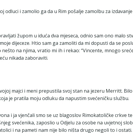
j odluci i zamolio ga da u Rim pošalje zamolbu za izdavanje
ravljati župom u iduća dva mjeseca, odnio sam ono malo stv
oje dijeceze. Htio sam ga zamoliti da mi dopusti da se posluž
nešto na njima, vratio mi ih i rekao: “Vincente, mnogo sreće s
neću nikada zaboraviti.
vojoj majci i meni prepustila svoj stan na jezeru Merritt. B
ja je pratila moju odluku da napustim svećeničku službu.
Ivona i ja vjenčali smo se uz blagoslov Rimokatoličke crkve t
eg svećenika, zaposlio u Odjelu za osobe na uvjetnoj slobodi
tolici i na pameti nam nije bilo ništa drugo negoli to i osta