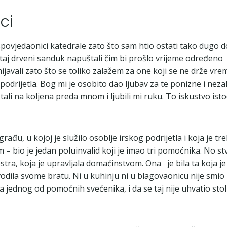
ci
povjedaonici katedrale zato što sam htio ostati tako dugo do
ci taj drveni sanduk napuštali čim bi prošlo vrijeme određen
smijavali zato što se toliko zalažem za one koji se ne drže 
rijetla. Bog mi je osobito dao ljubav za te ponizne i nezah
tali na koljena preda mnom i ljubili mi ruku. To iskustvo isto
ađu, u kojoj je služilo osoblje irskog podrijetla i koja je t
 bio je jedan poluinvalid koji je imao tri pomoćnika. No stva
stra, koja je upravljala domaćinstvom. Ona je bila ta koja je
 vodila svome bratu. Ni u kuhinju ni u blagovaonicu nije smio 
 jednog od pomoćnih svećenika, i da se taj nije uhvatio stoli