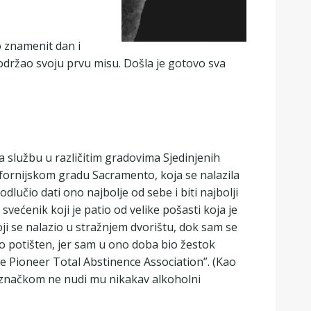
o znamenit dan i
am održao svoju prvu misu. Došla je gotovo sva
 službu u različitim gradovima Sjedinjenih
ifornijskom gradu Sacramento, koja se nalazila
lučio dati ono najbolje od sebe i biti najbolji
ećenik koji je patio od velike pošasti koja je
i se nalazio u stražnjem dvorištu, dok sam se
 potišten, jer sam u ono doba bio žestok
The Pioneer Total Abstinence Association”. (Kao
m značkom ne nudi mu nikakav alkoholni