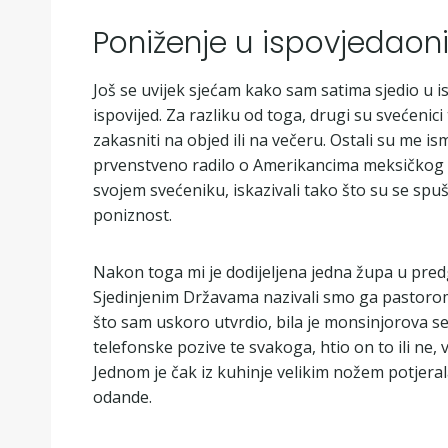
Poniženje u ispovjedaoni
Još se uvijek sjećam kako sam satima sjedio u is
ispovijed. Za razliku od toga, drugi su svećeni
zakasniti na objed ili na večeru. Ostali su me i
prvenstveno radilo o Amerikancima meksičkog pod
svojem svećeniku, iskazivali tako što su se spuš
poniznost.
Nakon toga mi je dodijeljena jedna župa u predgr
Sjedinjenim Državama nazivali smo ga pastorom –
što sam uskoro utvrdio, bila je monsinjorova se
telefonske pozive te svakoga, htio on to ili ne,
Jednom je čak iz kuhinje velikim nožem potjerala
odande.