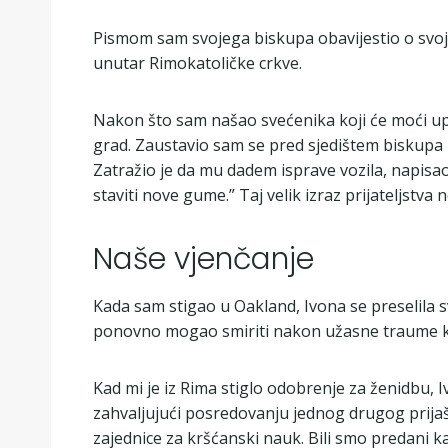
Pismom sam svojega biskupa obavijestio o svojo
unutar Rimokatoličke crkve.
Nakon što sam našao svećenika koji će moći up
grad. Zaustavio sam se pred sjedištem biskupa m
Zatražio je da mu dadem isprave vozila, napisao 
staviti nove gume.” Taj velik izraz prijateljstva 
Naše vjenčanje
Kada sam stigao u Oakland, Ivona se preselila s
ponovno mogao smiriti nakon užasne traume ko
Kad mi je iz Rima stiglo odobrenje za ženidbu, 
zahvaljujući posredovanju jednog drugog prijašnj
zajednice za kršćanski nauk. Bili smo predani ka