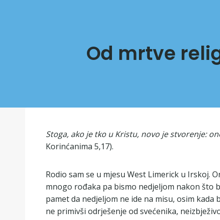
Od mrtve relig
Stoga, ako je tko u Kristu, novo je stvorenje: o
Korinćanima 5,17).
Rodio sam se u mjesu West Limerick u Irskoj. On
mnogo rođaka pa bismo nedjeljom nakon što bi s
pamet da nedjeljom ne ide na misu, osim kada bi b
ne primivši odrješenje od svećenika, neizbježiv