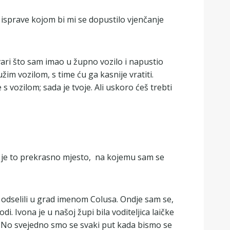
 isprave kojom bi mi se dopustilo vjenčanje
ari što sam imao u župno vozilo i napustio
im vozilom, s time ću ga kasnije vratiti.
 vozilom; sada je tvoje. Ali uskoro ćeš trebti
ilo je to prekrasno mjesto, na kojemu sam se
e odselili u grad imenom Colusa. Ondje sam se,
. Ivona je u našoj župi bila voditeljica laičke
ti. No svejedno smo se svaki put kada bismo se