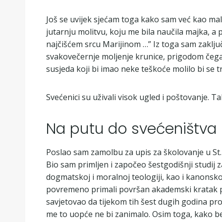
Još se uvijek sjećam toga kako sam već kao male
jutarnju molitvu, koju me bila naučila majka, a 
najčišćem srcu Marijinom …” Iz toga sam zaklju
svakovečernje moljenje krunice, prigodom čega b
susjeda koji bi imao neke teškoće molilo bi se 
Svećenici su uživali visok ugled i poštovanje. Ta
Na putu do svećeništva
Poslao sam zamolbu za upis za školovanje u St. 
Bio sam primljen i započeo šestgodišnji studij za
dogmatskoj i moralnoj teologiji, kao i kanonsko
povremeno primali površan akademski kratak preg
savjetovao da tijekom tih šest dugih godina pr
me to uopće ne bi zanimalo. Osim toga, kako bez