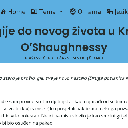
Home
Tema
O nama
Jezik
ije do novog života u K
O’Shaughnessy
BIVŠI SVEĆENICI I ČASNE SESTRE
|
ČLANCI
no staro je prošlo, gle, sve je novo nastalo (Druga poslanica 
dje sam proveo sretno djetinjstvo kao najmlađi od sedmero dje
e vratili kući s mise išli u posjet ili pak bismo nekoga poz
io vrlo bolestan. Ne ići na misu slovilo je kao smrtni grijeh
o bi bio osuđen na pakao.