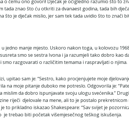
ma o čemu ono govori! Dječak je očigledno razumio što to zna
am tada znao što ću otkriti za dvanaest godina, tada bih dj
a što je dječak mislio, jer sam tek tada uvidio što to znači b
 u jedno manje mjesto. Uskoro nakon toga, u kolovozu 1968.
 susreta smo se sestra Ivona i ja razumjeli tako dobro kao d
i smo razgovarati o različitim temama i raspravljati o njima.
zi, upitao sam je: “Sestro, kako procjenjujete moje djelova
ila na moje pitanje duboko me potreslo. Odgovorila je: “Pater
mislim da dobro ispunjavate svoju ulogu svećenika.” Drugim 
ne riječi djelovale na mene, ali to je postalo prekretnicom m
o je to prikladno iskazao Shakespeare: “Sav svijet je pozornic
To je trebao biti početak višemjesečnog teškog iskušenja.