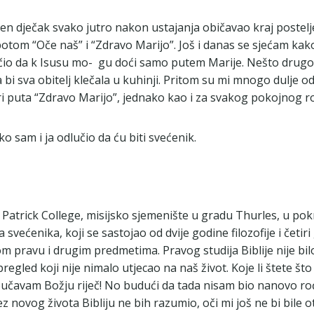
n dječak svako jutro nakon ustajanja običavao kraj postelje
potom “Oče naš” i “Zdravo Marijo”. Još i danas se sjećam kako 
čio da k Isusu mo- gu doći samo putem Marije. Nešto drugo š
i sva obitelj klečala u kuhinji. Pritom su mi mnogo dulje o
tri puta “Zdravo Marijo”, jednako kao i za svakog pokojnog r
ko sam i ja odlučio da ću biti svećenik.
Patrick College, misijsko sjemenište u gradu Thurles, u pok
 svećenika, koji se sastojao od dvije godine filozofije i četi
m pravu i drugim predmetima. Pravog studija Biblije nije bi
led koji nije nimalo utjecao na naš život. Koje li štete što 
oučavam Božju riječ! No budući da tada nisam bio nanovo rođ
 novog života Bibliju ne bih razumio, oči mi još ne bi bile 