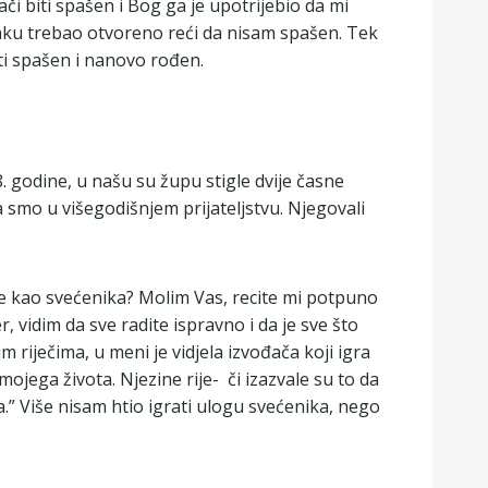
či biti spašen i Bog ga je upotrijebio da mi
ečaku trebao otvoreno reći da nisam spašen. Tek
iti spašen i nanovo rođen.
 godine, u našu su župu stigle dvije časne
a smo u višegodišnjem prijateljstvu. Njegovali
nje kao svećenika? Molim Vas, recite mi potpuno
, vidim da sve radite ispravno i da je sve što
riječima, u meni je vidjela izvođača koji igra
ojega života. Njezine rije- či izazvale su to da
a.” Više nisam htio igrati ulogu svećenika, nego