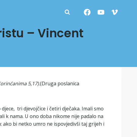
ristu – Vincent
Korinćanima 5,17).
(Druga poslanica
ce, tri djevojčice i četiri dječaka. Imali smo
vali k nama. U ono doba nikome nije padalo na
: ako bi netko umro ne ispovjedivši taj grijeh i