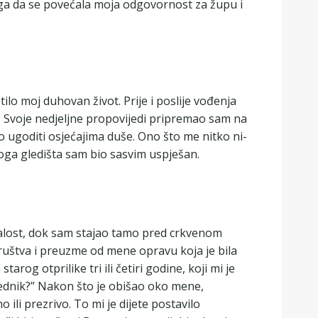
toga da se povećala moja odgovornost za župu i
o moj duhovan život. Prije i poslije vođenja
). Svoje nedjeljne propovijedi pripremao sam na
o ugoditi osjećajima duše. Ono što me nitko ni-
 toga gledišta sam bio sasvim uspješan.
žalost, dok sam stajao tamo pred crkvenom
uštva i preuzme od mene opravu koja je bila
rog otprilike tri ili četiri godine, koji mi je
vjednik?” Nakon što je obišao oko mene,
ili prezrivo. To mi je dijete postavilo