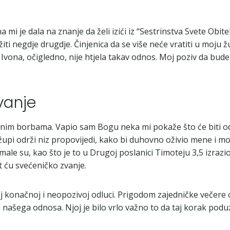
 je dala na znanje da želi izići iz “Sestrinstva Svete Obitelji
lužiti negdje drugdje. Činjenica da se više neće vratiti u moj
vona, očigledno, nije htjela takav odnos. Moj poziv da budem s
vanje
o bolnim borbama. Vapio sam Bogu neka mi pokaže što će biti 
upi održi niz propovijedi, kako bi duhovno oživio mene i mo
Imale su, kao što je to u Drugoj poslanici Timoteju 3,5 izraz
 ću svećeničko zvanje.
oj konačnoj i neopozivoj odluci. Prigodom zajedničke večere
u našega odnosa. Njoj je bilo vrlo važno to da taj korak p