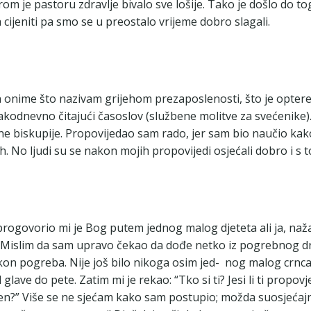
om je pastoru zdravlje bivalo sve lošije. Tako je došlo do 
cijeniti pa smo se u preostalo vrijeme dobro slagali.
nime što nazivam grijehom prezaposlenosti, što je opteretil
vakodnevno čitajući časoslov (službene molitve za svećenike
e biskupije. Propovijedao sam rado, jer sam bio naučio kak
duh. No ljudi su se nakon mojih propovijedi osjećali dobro i s
progovorio mi je Bog putem jednog malog djeteta ali ja, na
 Mislim da sam upravo čekao da dođe netko iz pogrebnog dr
on pogreba. Nije još bilo nikoga osim jed- nog malog crnca sta
lave do pete. Zatim mi je rekao: “Tko si ti? Jesi li ti propo
ašen?” Više se ne sjećam kako sam postupio; možda suosjećajno 