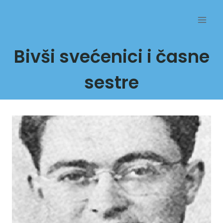
Przejdź
do
treści
Bivši svećenici i časne
sestre