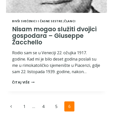
BIVŠI SVEĆENICI I ČASNE SESTRE
|
ČLANCI
Nisam mogao služiti dvojici
gospodara – Giuseppe
Zacchello
Rodio sam se u Veneciji 22. ožujka 1917.
godine. Kad mi je bilo deset godina poslali su
me u rimokatoličko sjemenište u Piacenzi, gdje
sam 22. listopada 1939. godine, nakon…
NISAM
ČITAJ VIŠE
MOGAO
SLUŽITI
DVOJICI
GOSPODARA
Nawigacja
Poprzednia
1
…
4
5
6
–
GIUSEPPE